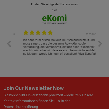
finden Sie einige der Rezensionen
hier.
.07.2026
28.05.2026
nd
Ich habe zum ersten Mal aus Deutschland bestellt und
Die War
muss sagen, dass die gesamte Abwicklung, die
gut an
Verpackung, die Versandzeit, einfach alles "excelente"
ist sch
war. Ich wünsche mit, dass es auch beim nächsten Mal
so ist, dann werde ich noch oft bestellen! ¡Viva España!
Join Our Newsletter Now
Sie können Ihr Einverständnis jederzeit widerrufen. Unsere
Kontaktinformationen finden Sie u. a. in der
Datenschutzerklärung.