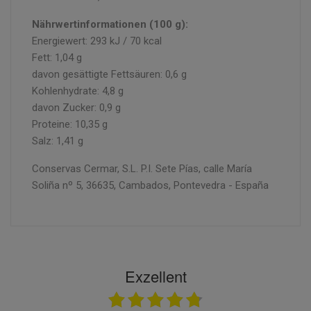
Nährwertinformationen (100 g):
Energiewert: 293 kJ / 70 kcal
Fett: 1,04 g
davon gesättigte Fettsäuren: 0,6 g
Kohlenhydrate: 4,8 g
davon Zucker: 0,9 g
Proteine: 10,35 g
Salz: 1,41 g
Conservas Cermar, S.L. P.I. Sete Pías, calle María
Soliña nº 5, 36635, Cambados, Pontevedra - España
Exzellent