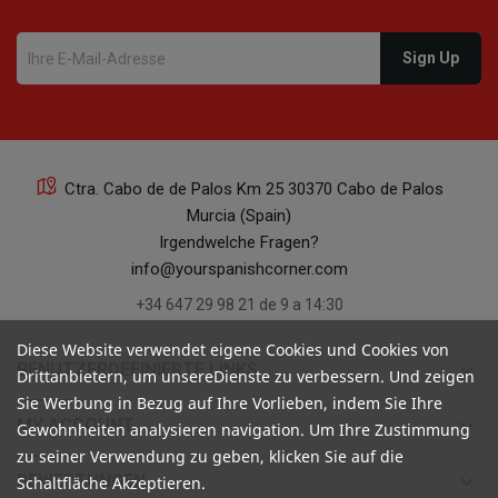
Ctra. Cabo de de Palos Km 25 30370 Cabo de Palos
Murcia (Spain)
Irgendwelche Fragen?
info@yourspanishcorner.com
+34 647 29 98 21 de 9 a 14:30
Diese Website verwendet eigene Cookies und Cookies von
keyboard_arrow_down
BENUTZERDEFINIERTE LINKS
Drittanbietern, um unsereDienste zu verbessern. Und zeigen
Sie Werbung in Bezug auf Ihre Vorlieben, indem Sie Ihre
keyboard_arrow_down
MY ACCOUNT
Gewohnheiten analysieren navigation. Um Ihre Zustimmung
zu seiner Verwendung zu geben, klicken Sie auf die
keyboard_arrow_down
BEWERTUNGEN
Schaltfläche Akzeptieren.