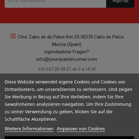
Ctra. Cabo de de Palos Km 25 30370 Cabo de Palos
Murcia (Spain)
22
Irgendwelche Fragen?
info@yourspanishcorner.com
+34 647 29 98 21 de 9 a 14:30
Diese Website verwendet eigene Cookies und Cookies von
keyboard_arrow_down
BENUTZERDEFINIERTE LINKS
Drittanbietern, um unsereDienste zu verbessern. Und zeigen
21
Sie Werbung in Bezug auf Ihre Vorlieben, indem Sie Ihre
keyboard_arrow_down
MY ACCOUNT
Gewohnheiten analysieren navigation. Um Ihre Zustimmung
zu seiner Verwendung zu geben, klicken Sie auf die
keyboard_arrow_down
BEWERTUNGEN
Schaltfläche Akzeptieren.
Weitere Informationen
Anpassen von Cookies

INFORMATIONEN
15