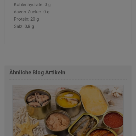
Kohlenhydrate: 0 g
davon Zucker: 0 g
Protein: 20 g
Salz: 0,8 g
Ähnliche Blog Artikeln
finden Sie einige der Rezensionen
30