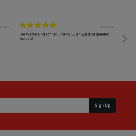
05.2026
15.05.2026
Die Waren sind schnell und im Guten Zustand geliefert
Preis s
worden!