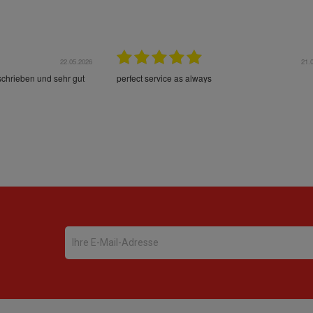
22.05.2026
21.
schrieben und sehr gut
perfect service as always