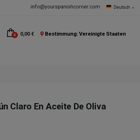
info@yourspanishcorner.com
Deutsch
expand_more
Bestimmung: Vereinigte Staaten
0,00 €
0
n Claro En Aceite De Oliva