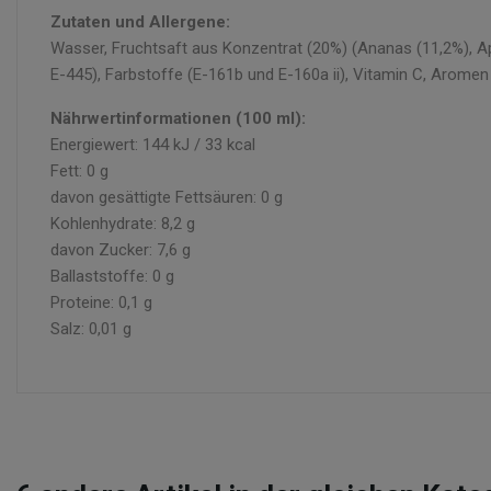
Zutaten und Allergene:
Wasser, Fruchtsaft aus Konzentrat (20%) (Ananas (11,2%), Apf
E-445), Farbstoffe (E-161b und E-160a ii), Vitamin C, Aromen
Nährwertinformationen (100 ml):
Energiewert: 144 kJ / 33 kcal
Fett: 0 g
davon gesättigte Fettsäuren: 0 g
Kohlenhydrate: 8,2 g
davon Zucker: 7,6 g
Ballaststoffe: 0 g
Proteine: 0,1 g
Salz: 0,01 g