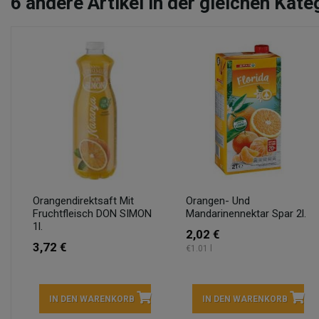
6
andere Artikel in der gleichen Kate
Orangendirektsaft Mit
Orangen- Und
Fruchtfleisch DON SIMON
Mandarinennektar Spar 2l.
1l.
2,02 €
3,72 €
€1.01 l
IN DEN WARENKORB
IN DEN WARENKORB