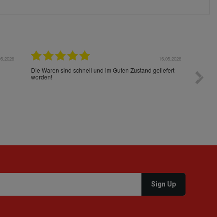
05.2026
15.05.2026
Die Waren sind schnell und im Guten Zustand geliefert
Preis s
worden!