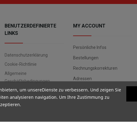
BENUTZERDEFINIERTE
MY ACCOUNT
LINKS
Persönliche Infos
Datenschutzerklärung
Bestellungen
Cookie-Richtlinie
Rechnungskorrekturen
Allgemeine
Adressen
Geschäftsbedingungen
Gutscheine
nbietern, um unsereDienste zu verbessern. Und zeigen Sie
Datenschutz
iten analysieren navigation. Um Ihre Zustimmung zu
kzeptieren.
Copyright ©
Your Spanish Corner
. Todos los derechos reservados