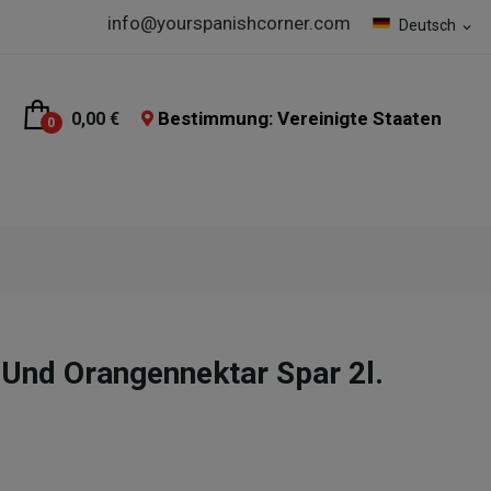
info@yourspanishcorner.com
Deutsch
expand_more
Bestimmung: Vereinigte Staaten
0,00 €
0
 Und Orangennektar Spar 2l.