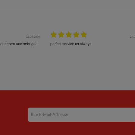
22.05.2026
21.
schrieben und sehr gut
perfect service as always