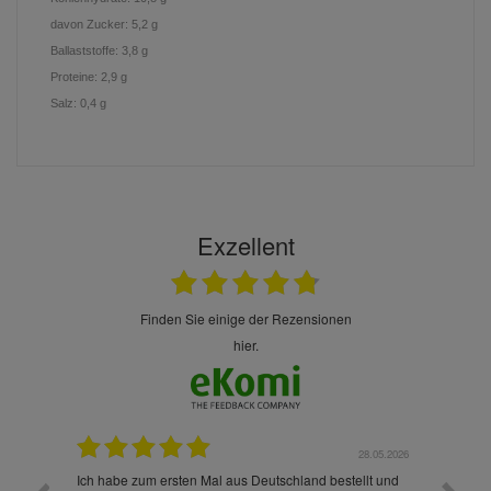
davon Zucker: 5,2 g
Ballaststoffe: 3,8 g
Proteine: 2,9 g
Salz: 0,4 g
Exzellent
finden Sie einige der Rezensionen
hier.
.07.2026
28.05.2026
nd
Ich habe zum ersten Mal aus Deutschland bestellt und
Die War