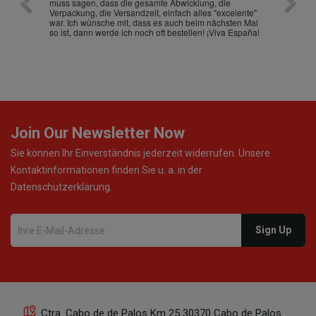
muss sagen, dass die gesamte Abwicklung, die
gut an
Verpackung, die Versandzeit, einfach alles "excelente"
ist sch
war. Ich wünsche mit, dass es auch beim nächsten Mal
so ist, dann werde ich noch oft bestellen! ¡Viva España!
Join Our Newsletter Now
Sie können Ihr Einverständnis jederzeit widerrufen. Unsere
Kontaktinformationen finden Sie u. a. in der
Datenschutzerklärung.
Ctra. Cabo de de Palos Km 25 30370 Cabo de Palos