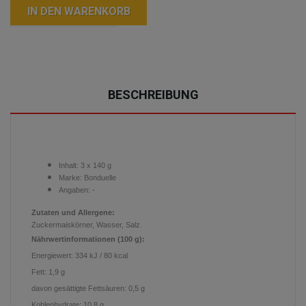
IN DEN WARENKORB
BESCHREIBUNG
Inhalt: 3 x 140 g
Marke: Bonduelle
Angaben: -
Zutaten und Allergene:
Zuckermaiskörner, Wasser, Salz.
Nährwertinformationen (100 g):
Energiewert: 334 kJ / 80 kcal
Fett: 1,9 g
davon gesättigte Fettsäuren: 0,5 g
Kohlenhydrate: 10,8 g