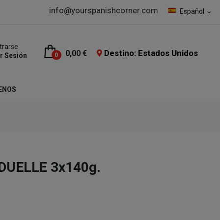
info@yourspanishcorner.com
Español
expand_more
trarse
Destino: Estados Unidos
0,00 €
ar Sesión
0
ENOS
DUELLE 3x140g.