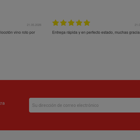
21.05.2026
21.
ocotón vino roto por
Entrega rápida y en perfecto estado, muchas gracia
tra