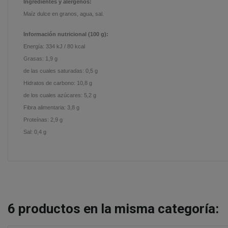
Ingredientes y alérgenos:
Maíz dulce en granos, agua, sal.
Información nutricional (100 g):
Energía: 334 kJ / 80 kcal
Grasas: 1,9 g
de las cuales saturadas: 0,5 g
Hidratos de carbono: 10,8 g
de los cuales azúcares: 5,2 g
Fibra alimentaria: 3,8 g
Proteínas: 2,9 g
Sal: 0,4 g
6
productos en la misma categoría: