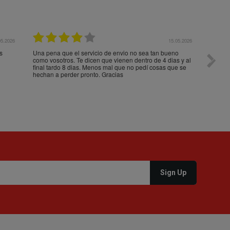
05.2026
15.05.2026
s
Una pena que el servicio de envio no sea tan bueno
Paquet
como vosotros. Te dicen que vienen dentro de 4 dias y al
impeca
final tardo 8 dias. Menos mal que no pedí cosas que se
hechan a perder pronto. Gracias