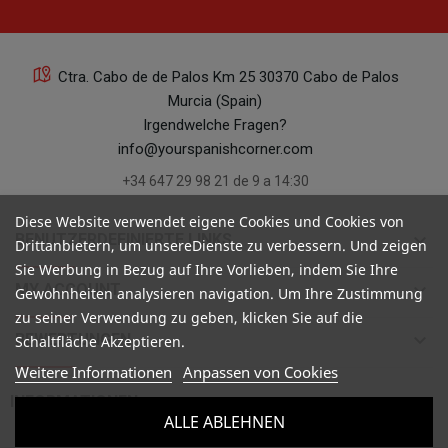
Ctra. Cabo de de Palos Km 25 30370 Cabo de Palos
Murcia (Spain)
Irgendwelche Fragen?
info@yourspanishcorner.com
+34 647 29 98 21 de 9 a 14:30
Diese Website verwendet eigene Cookies und Cookies von
keyboard_arrow_down
BENUTZERDEFINIERTE LINKS
Drittanbietern, um unsereDienste zu verbessern. Und zeigen
Sie Werbung in Bezug auf Ihre Vorlieben, indem Sie Ihre
keyboard_arrow_down
MY ACCOUNT
Gewohnheiten analysieren navigation. Um Ihre Zustimmung
zu seiner Verwendung zu geben, klicken Sie auf die
keyboard_arrow_down
BEWERTUNGEN
Schaltfläche Akzeptieren.
Weitere Informationen
Anpassen von Cookies

INFORMATIONEN
ALLE ABLEHNEN