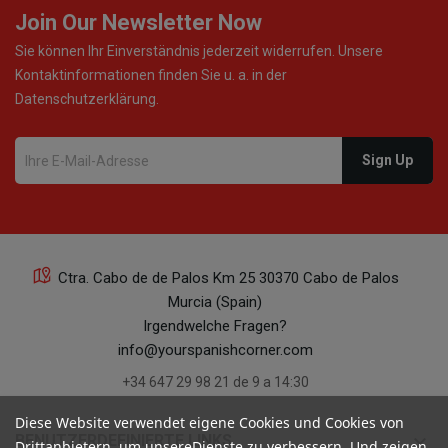
Join Our Newsletter Now
Sie können Ihr Einverständnis jederzeit widerrufen. Unsere
Kontaktinformationen finden Sie u. a. in der
Datenschutzerklärung.
Ctra. Cabo de de Palos Km 25 30370 Cabo de Palos
Murcia (Spain)
Irgendwelche Fragen?
info@yourspanishcorner.com
+34 647 29 98 21 de 9 a 14:30
Diese Website verwendet eigene Cookies und Cookies von
keyboard_arrow_down
BENUTZERDEFINIERTE LINKS
Drittanbietern, um unsereDienste zu verbessern. Und zeigen