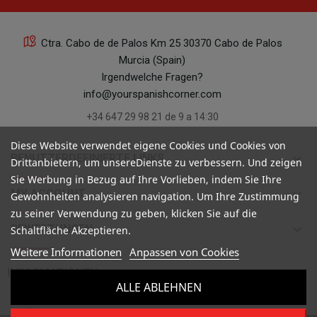
Ctra. Cabo de de Palos Km 25 30370 Cabo de Palos
Murcia (Spain)
Irgendwelche Fragen?
info@yourspanishcorner.com
+34 647 29 98 21 de 9 a 14:30
Diese Website verwendet eigene Cookies und Cookies von
keyboard_arrow_down
BENUTZERDEFINIERTE LINKS
Drittanbietern, um unsereDienste zu verbessern. Und zeigen
Sie Werbung in Bezug auf Ihre Vorlieben, indem Sie Ihre
keyboard_arrow_down
MY ACCOUNT
Gewohnheiten analysieren navigation. Um Ihre Zustimmung
zu seiner Verwendung zu geben, klicken Sie auf die
keyboard_arrow_down
BEWERTUNGEN
Schaltfläche Akzeptieren.
Weitere Informationen
Anpassen von Cookies

INFORMATIONEN
ALLE ABLEHNEN