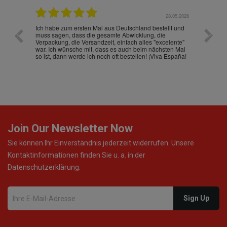
.07.2026
28.05.2026
nd
Ich habe zum ersten Mal aus Deutschland bestellt und
Die War
muss sagen, dass die gesamte Abwicklung, die
gut an
Verpackung, die Versandzeit, einfach alles "excelente"
ist sch
war. Ich wünsche mit, dass es auch beim nächsten Mal
so ist, dann werde ich noch oft bestellen! ¡Viva España!
Join Our Newsletter Now
Sie können Ihr Einverständnis jederzeit widerrufen. Unsere
Kontaktinformationen finden Sie u. a. in der
Datenschutzerklärung.