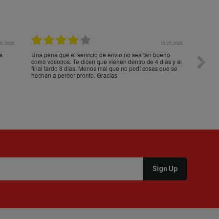
05.2026
15.05.2026
s
Una pena que el servicio de envio no sea tan bueno
Paquet
como vosotros. Te dicen que vienen dentro de 4 dias y al
impeca
final tardo 8 dias. Menos mal que no pedí cosas que se
hechan a perder pronto. Gracias