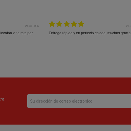
21.05.2026
21.
ocotón vino roto por
Entrega rápida y en perfecto estado, muchas gracia
tra