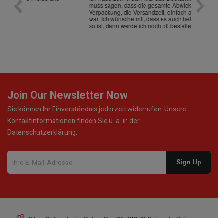
muss sagen, dass die gesamte Abwicklung, die
gut an
Verpackung, die Versandzeit, einfach alles "excelente"
ist sch
war. Ich wünsche mit, dass es auch beim nächsten Mal
so ist, dann werde ich noch oft bestellen! ¡Viva España!
Join Our Newsletter Now
Sie können Ihr Einverständnis jederzeit widerrufen. Unsere
Kontaktinformationen finden Sie u. a. in der
Datenschutzerklärung.