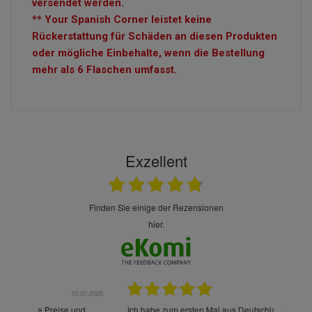
versendet werden.
** Your Spanish Corner leistet keine
Rückerstattung für Schäden an diesen Produkten
oder mögliche Einbehalte, wenn die Bestellung
mehr als 6 Flaschen umfasst.
Exzellent
finden Sie einige der Rezensionen
hier.
.07.2026
28.05.2026
nd
Ich habe zum ersten Mal aus Deutschland bestellt und
Die War