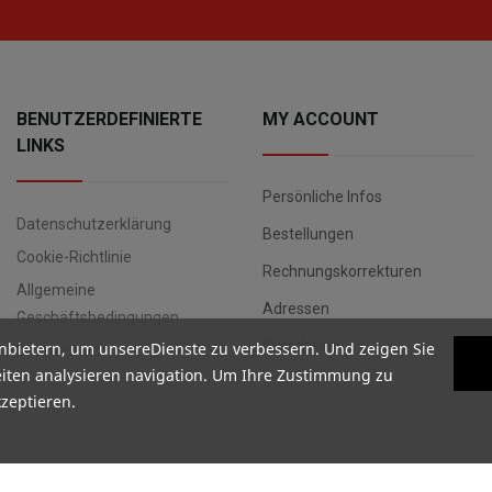
BENUTZERDEFINIERTE
MY ACCOUNT
LINKS
Persönliche Infos
Datenschutzerklärung
Bestellungen
Cookie-Richtlinie
Rechnungskorrekturen
Allgemeine
Adressen
Geschäftsbedingungen
Gutscheine
nbietern, um unsereDienste zu verbessern. Und zeigen Sie
Datenschutz
iten analysieren navigation. Um Ihre Zustimmung zu
kzeptieren.
Copyright ©
Your Spanish Corner
. Todos los derechos reservados