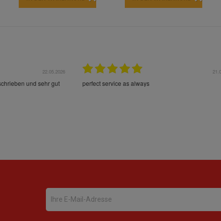
22.05.2026
21.
schrieben und sehr gut
perfect service as always