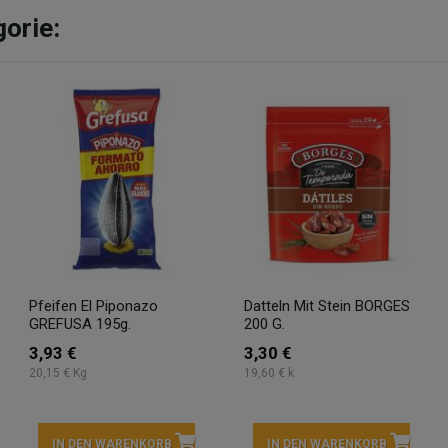
gorie:
Pfeifen El Piponazo
Datteln Mit Stein BORGES
GREFUSA 195g.
200 G.
3,93 €
3,30 €
20,15 € Kg
19,60 € k
IN DEN WARENKORB
IN DEN WARENKORB