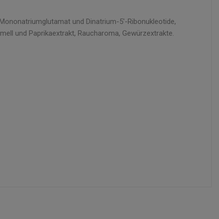
: Mononatriumglutamat und Dinatrium-5'-Ribonukleotide,
amell und Paprikaextrakt, Raucharoma, Gewürzextrakte.