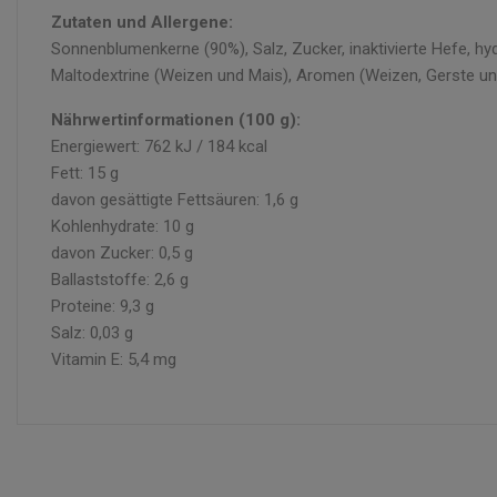
Zutaten und Allergene:
Sonnenblumenkerne (90%), Salz, Zucker, inaktivierte Hefe, h
Maltodextrine (Weizen und Mais), Aromen (Weizen, Gerste und
Nährwertinformationen (100 g):
Energiewert: 762 kJ / 184 kcal
Fett: 15 g
davon gesättigte Fettsäuren: 1,6 g
Kohlenhydrate: 10 g
davon Zucker: 0,5 g
Ballaststoffe: 2,6 g
Proteine: 9,3 g
Salz: 0,03 g
Vitamin E: 5,4 mg