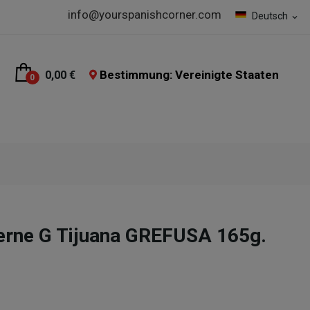
info@yourspanishcorner.com
Deutsch
expand_more
Bestimmung: Vereinigte Staaten
0,00 €
0
rne G Tijuana GREFUSA 165g.