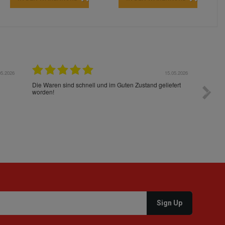
05.2026
15.05.2026
Die Waren sind schnell und im Guten Zustand geliefert
Preis s
worden!