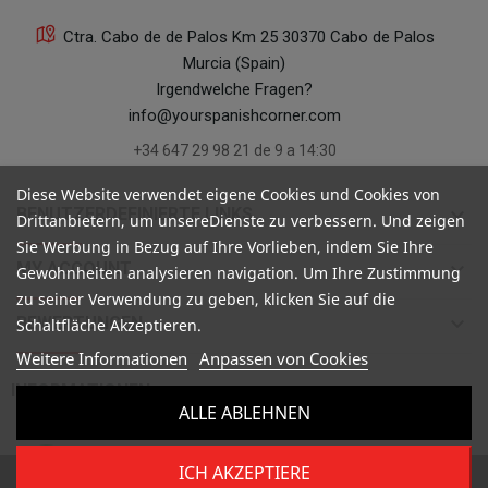
Ctra. Cabo de de Palos Km 25 30370 Cabo de Palos
Murcia (Spain)
Irgendwelche Fragen?
info@yourspanishcorner.com
+34 647 29 98 21 de 9 a 14:30
Diese Website verwendet eigene Cookies und Cookies von
keyboard_arrow_down
BENUTZERDEFINIERTE LINKS
Drittanbietern, um unsereDienste zu verbessern. Und zeigen
Sie Werbung in Bezug auf Ihre Vorlieben, indem Sie Ihre
keyboard_arrow_down
MY ACCOUNT
Gewohnheiten analysieren navigation. Um Ihre Zustimmung
zu seiner Verwendung zu geben, klicken Sie auf die
keyboard_arrow_down
BEWERTUNGEN
Schaltfläche Akzeptieren.
Weitere Informationen
Anpassen von Cookies

INFORMATIONEN
ALLE ABLEHNEN
ICH AKZEPTIERE
Copyright ©
Your Spanish Corner
. Todos los derechos reservados