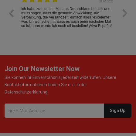
.07.2026
28.05.2026
nd
Ich habe zum ersten Mal aus Deutschland bestellt und
Die War
muss sagen, dass die gesamte Abwicklung, die
gut an
Verpackung, die Versandzeit, einfach alles "excelente"
ist sch
war. Ich wünsche mit, dass es auch beim nächsten Mal
so ist, dann werde ich noch oft bestellen! ¡Viva España!
Join Our Newsletter Now
Sie können Ihr Einverständnis jederzeit widerrufen. Unsere
Kontaktinformationen finden Sie u. a. in der
Datenschutzerklärung.