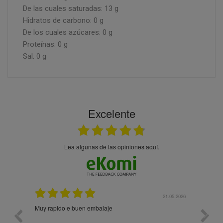
De las cuales saturadas: 13 g
Hidratos de carbono: 0 g
De los cuales azúcares: 0 g
Proteínas: 0 g
Sal: 0 g
Excelente
Lea algunas de las opiniones aquí.
21.05.2026
21.05.2026
Prodotti di qualità. Sito web user-friendly. Consegna
10/
rapida. Prezzi onesti. Imballaggio eccellente. Ormai
faccio un ordine al mese e sono soddisfattissimo.