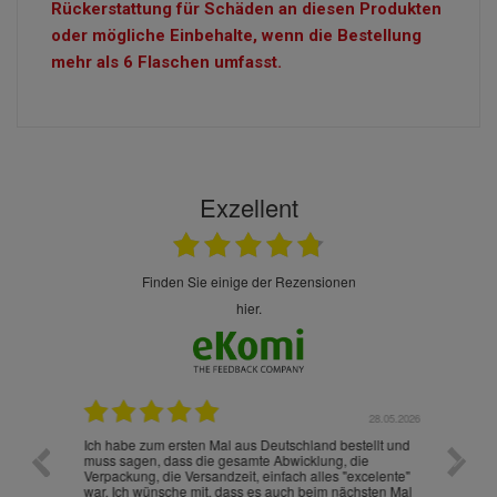
Rückerstattung für Schäden an diesen Produkten
oder mögliche Einbehalte, wenn die Bestellung
mehr als 6 Flaschen umfasst.
Exzellent
finden Sie einige der Rezensionen
hier.
.07.2026
28.05.2026
nd
Ich habe zum ersten Mal aus Deutschland bestellt und
Die War
muss sagen, dass die gesamte Abwicklung, die
gut an
Verpackung, die Versandzeit, einfach alles "excelente"
ist sch
war. Ich wünsche mit, dass es auch beim nächsten Mal