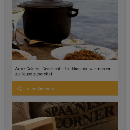
30
Arroz Caldero. Geschichte, Tradition und wie man ihn
10
zu Hause zubereitet
search
Lesen Sie mehr
28