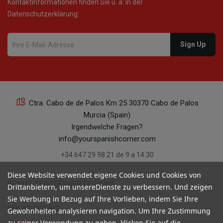
Kontaktinformationen finden Sie u. a. in der
Datenschutzerklärung.
15
Ctra. Cabo de de Palos Km 25 30370 Cabo de Palos
Murcia (Spain)
10
Irgendwelche Fragen?
info@yourspanishcorner.com
+34 647 29 98 21 de 9 a 14:30
Diese Website verwendet eigene Cookies und Cookies von
keyboard_arrow_down
BENUTZERDEFINIERTE LINKS
Drittanbietern, um unsereDienste zu verbessern. Und zeigen
08
Sie Werbung in Bezug auf Ihre Vorlieben, indem Sie Ihre
keyboard_arrow_down
MY ACCOUNT
Gewohnheiten analysieren navigation. Um Ihre Zustimmung
zu seiner Verwendung zu geben, klicken Sie auf die