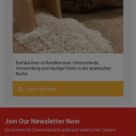
22
Bomba-Reis vs Rundkornreis: Unterschiede,
Verwendung und häufige Fehler in der spanischen
Küche
22
search
Lesen Sie mehr
21
Join Our Newsletter Now
Sie können Ihr Einverständnis jederzeit widerrufen. Unsere