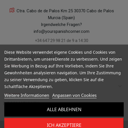
Ctra. Cabo de de Palos Km 25 30370 Cabo de Palos
Murcia (Spain)
Irgendwelche Fragen?
info@yourspanishcorner.com
+34 647 29 98 21 de 9 a 14:30
Diese Website verwendet eigene Cookies und Cookies von
keyboard_arrow_down
BENUTZERDEFINIERTE LINKS
Drittanbietern, um unsereDienste zu verbessern. Und zeigen
Sie Werbung in Bezug auf Ihre Vorlieben, indem Sie Ihre
keyboard_arrow_down
MY ACCOUNT
Gewohnheiten analysieren navigation. Um Ihre Zustimmung
zu seiner Verwendung zu geben, klicken Sie auf die
keyboard_arrow_down
BEWERTUNGEN
Schaltfläche Akzeptieren.
Weitere Informationen
Anpassen von Cookies

INFORMATIONEN
ALLE ABLEHNEN
ICH AKZEPTIERE
Copyright ©
Your Spanish Corner
. Todos los derechos reservados