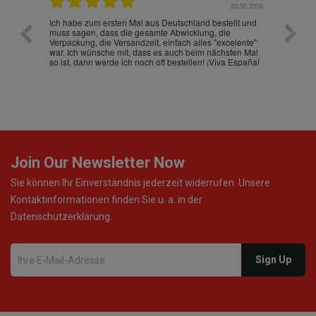
.07.2026
28.05.2026
nd
Ich habe zum ersten Mal aus Deutschland bestellt und
Die War
muss sagen, dass die gesamte Abwicklung, die
gut an
Verpackung, die Versandzeit, einfach alles "excelente"
ist sch
war. Ich wünsche mit, dass es auch beim nächsten Mal
so ist, dann werde ich noch oft bestellen! ¡Viva España!
Join Our Newsletter Now
Sie können Ihr Einverständnis jederzeit widerrufen. Unsere
Kontaktinformationen finden Sie u. a. in der
Datenschutzerklärung.