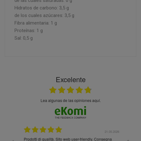
de las cuales saturadas: 0 g
Hidratos de carbono: 3,5 g
de los cuales azúcares: 3,5 g
Fibra alimentaria: 1 g
Proteínas: 1 g
Sal: 0,5 g
Excelente
Lea algunas de las opiniones aquí.
.05.2026
21.05.2026
Prodotti di qualità. Sito web user-friendly. Consegna
10/10