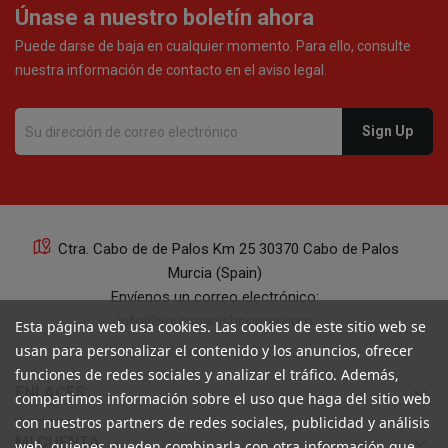
Únase a nuestro boletín ahora
Puede darse de baja en cualquier momento. Para ello, consulte
nuestra información de contacto en el aviso legal.
Ctra. Cabo de de Palos Km 25 30370 Cabo de Palos
Murcia (Spain)
Envíenos un correo electrónico:
info@yourspanishcorner.com
Esta página web usa cookies. Las cookies de este sitio web se
usan para personalizar el contenido y los anuncios, ofrecer
+34 647 29 98 21 de 9 a 14:30
funciones de redes sociales y analizar el tráfico. Además,
keyboard_arrow_down
ENLACES
compartimos información sobre el uso que haga del sitio web
con nuestros partners de redes sociales, publicidad y análisis
keyboard_arrow_down
MI CUENTA
web, quienes pueden combinarla con otra información que