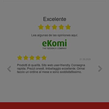
Excelente
Lea algunas de las opiniones aquí.
.05.2026
21.05.2026
Prodotti di qualità. Sito web user-friendly. Consegna
10/10
rapida. Prezzi onesti. Imballaggio eccellente. Ormai
faccio un ordine al mese e sono soddisfattissimo.