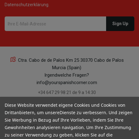
Datenschutzerklärung.
Ctra. Cabo de de Palos Km 25 30370 Cabo de Palos
Murcia (Spain)
Irgendwelche Fragen?
info@yourspanishcorner.com
+34 647 29 98 21 de 9 a 14:30
Diese Website verwendet eigene Cookies und Cookies von
keyboard_arrow_down
BENUTZERDEFINIERTE LINKS
Drittanbietern, um unsereDienste zu verbessern. Und zeigen
Sie Werbung in Bezug auf Ihre Vorlieben, indem Sie Ihre
keyboard_arrow_down
MY ACCOUNT
Gewohnheiten analysieren navigation. Um Ihre Zustimmung
zu seiner Verwendung zu geben, klicken Sie auf die