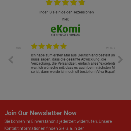
finden Sie einige der Rezensionen
hier.
.07.2026
28.05.2026
nd
Ich habe zum ersten Mal aus Deutschland bestellt und
Die War
muss sagen, dass die gesamte Abwicklung, die
gut an
Verpackung, die Versandzeit, einfach alles "excelente"
ist sch
war. Ich wünsche mit, dass es auch beim nächsten Mal
so ist, dann werde ich noch oft bestellen! ¡Viva España!
Join Our Newsletter Now
Sie können Ihr Einverständnis jederzeit widerrufen. Unsere
Kontaktinformationen finden Sie u. a. in der