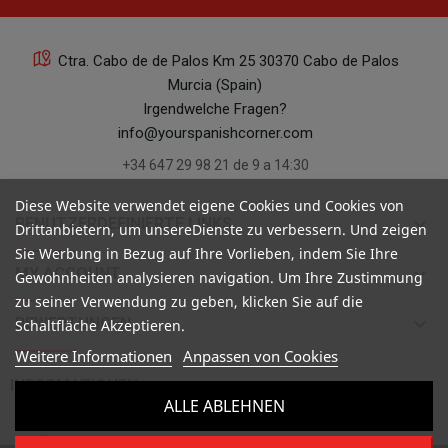
Ctra. Cabo de de Palos Km 25 30370 Cabo de Palos
Murcia (Spain)
Irgendwelche Fragen?
info@yourspanishcorner.com
+34 647 29 98 21 de 9 a 14:30
Diese Website verwendet eigene Cookies und Cookies von
keyboard_arrow_down
BENUTZERDEFINIERTE LINKS
Drittanbietern, um unsereDienste zu verbessern. Und zeigen
Sie Werbung in Bezug auf Ihre Vorlieben, indem Sie Ihre
keyboard_arrow_down
MY ACCOUNT
Gewohnheiten analysieren navigation. Um Ihre Zustimmung
zu seiner Verwendung zu geben, klicken Sie auf die
keyboard_arrow_down
BEWERTUNGEN
Schaltfläche Akzeptieren.
Weitere Informationen
Anpassen von Cookies

INFORMATIONEN
ALLE ABLEHNEN