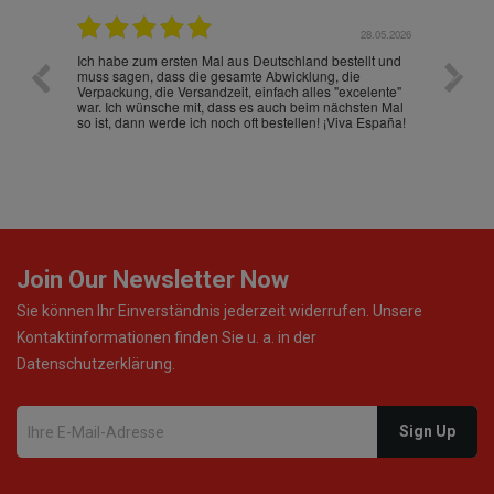
.07.2026
28.05.2026
nd
Ich habe zum ersten Mal aus Deutschland bestellt und
Die War
muss sagen, dass die gesamte Abwicklung, die
gut an
Verpackung, die Versandzeit, einfach alles "excelente"
ist sch
war. Ich wünsche mit, dass es auch beim nächsten Mal
so ist, dann werde ich noch oft bestellen! ¡Viva España!
Join Our Newsletter Now
Sie können Ihr Einverständnis jederzeit widerrufen. Unsere
Kontaktinformationen finden Sie u. a. in der
Datenschutzerklärung.