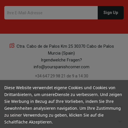
Ctra. Cabo de de Palos Km 25 30370 Cabo de Palos
Murcia (Spain)
Irgendwelche Fragen?
info@yourspanishcorner.com
+34 647 29 98 21 de 9 a 14:30
Diese Website verwendet eigene Cookies und Cookies von
keyboard_arrow_down
BENUTZERDEFINIERTE LINKS
Drittanbietern, um unsereDienste zu verbessern. Und zeigen
Sie Werbung in Bezug auf Ihre Vorlieben, indem Sie Ihre
keyboard_arrow_down
MY ACCOUNT
Gewohnheiten analysieren navigation. Um Ihre Zustimmung
zu seiner Verwendung zu geben, klicken Sie auf die
keyboard_arrow_down
BEWERTUNGEN
Schaltfläche Akzeptieren.