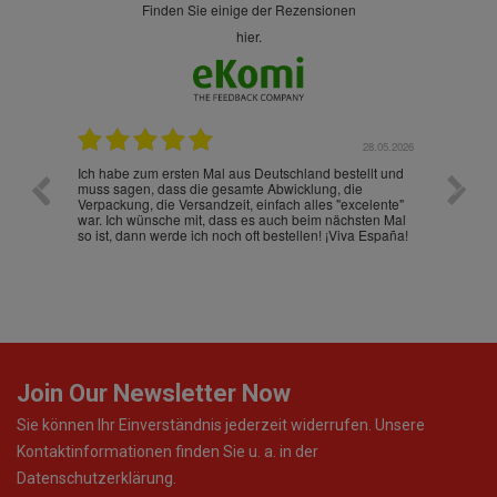
finden Sie einige der Rezensionen
hier.
.07.2026
28.05.2026
nd
Ich habe zum ersten Mal aus Deutschland bestellt und
Die War
muss sagen, dass die gesamte Abwicklung, die
gut an
Verpackung, die Versandzeit, einfach alles "excelente"
ist sch
war. Ich wünsche mit, dass es auch beim nächsten Mal
so ist, dann werde ich noch oft bestellen! ¡Viva España!
Join Our Newsletter Now
Sie können Ihr Einverständnis jederzeit widerrufen. Unsere
Kontaktinformationen finden Sie u. a. in der
Datenschutzerklärung.