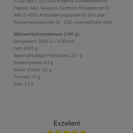
E-320 und E-321) und mageres Schweinefleisch,
Paprika, Salz, Gewürze, Dextrose, Emulgatoren (E-
450i, E-451i), Antioxidierungsmittel (E-301) und
Konservierungsmittel (E. -252). Ungenießbare Haut.
Nährwertinformationen (100 g):
Energiewert: 2650 kJ / 638 kcal
Fett: 65,93 g
davon gesättigte Fettsäuren: 25,1 g
Kohlenhydrate: 0,5 g
davon Zucker: 0,2 g
Proteine: 11 g
Salz: 3,2 g
Exzellent