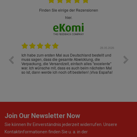
finden Sie einige der Rezensionen
hier.
.07.2026
28.05.2026
nd
Ich habe zum ersten Mal aus Deutschland bestellt und
Die War
muss sagen, dass die gesamte Abwicklung, die
gut an
Verpackung, die Versandzeit, einfach alles "excelente"
ist sch
war. Ich wünsche mit, dass es auch beim nächsten Mal
so ist, dann werde ich noch oft bestellen! ¡Viva España!
Join Our Newsletter Now
Sie können Ihr Einverständnis jederzeit widerrufen. Unsere
Kontaktinformationen finden Sie u. a. in der