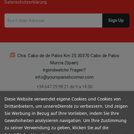
Datenschutzerklärung.
Ctra. Cabo de de Palos Km 25 30370 Cabo de Palos
Murcia (Spain)
Irgendwelche Fragen?
info@yourspanishcorner.com
+34 647 29 98 21 de 9 a 14:30
Diese Website verwendet eigene Cookies und Cookies von
keyboard_arrow_down
BENUTZERDEFINIERTE LINKS
Drittanbietern, um unsereDienste zu verbessern. Und zeigen
Sie Werbung in Bezug auf Ihre Vorlieben, indem Sie Ihre
keyboard_arrow_down
MY ACCOUNT
Gewohnheiten analysieren navigation. Um Ihre Zustimmung
zu seiner Verwendung zu geben, klicken Sie auf die