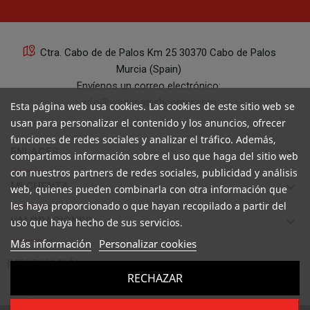
Ctra. Cabo de de Palos Km 25 30370 Cabo de Palos
Murcia (Spain)
Envíenos un correo electrónico:
info@yourspanishcorner.com
Esta página web usa cookies. Las cookies de este sitio web se
usan para personalizar el contenido y los anuncios, ofrecer
+34 647 29 98 21 de 9 a 14:30
funciones de redes sociales y analizar el tráfico. Además,
keyboard_arrow_down
ENLACES
compartimos información sobre el uso que haga del sitio web
con nuestros partners de redes sociales, publicidad y análisis
keyboard_arrow_down
MI CUENTA
web, quienes pueden combinarla con otra información que
les haya proporcionado o que hayan recopilado a partir del
keyboard_arrow_down
VALORACIONES
uso que haya hecho de sus servicios.
Más información
Personalizar cookies

INFORMACIÓN
RECHAZAR