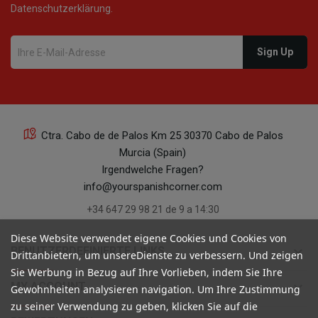
Datenschutzerklärung.
Ctra. Cabo de de Palos Km 25 30370 Cabo de Palos
Murcia (Spain)
Irgendwelche Fragen?
info@yourspanishcorner.com
+34 647 29 98 21 de 9 a 14:30
Diese Website verwendet eigene Cookies und Cookies von
keyboard_arrow_down
BENUTZERDEFINIERTE LINKS
Drittanbietern, um unsereDienste zu verbessern. Und zeigen
Sie Werbung in Bezug auf Ihre Vorlieben, indem Sie Ihre
keyboard_arrow_down
MY ACCOUNT
Gewohnheiten analysieren navigation. Um Ihre Zustimmung
zu seiner Verwendung zu geben, klicken Sie auf die