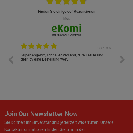
finden Sie einige der Rezensionen
hier.
10.07.2026
28.05.2026
 Preise und
Ich habe zum ersten Mal aus Deutschland bestellt und
muss sagen, dass die gesamte Abwicklung, die
Verpackung, die Versandzeit, einfach alles "excelente"
war. Ich wünsche mit, dass es auch beim nächsten Mal
so ist, dann werde ich noch oft bestellen! ¡Viva España!
Join Our Newsletter Now
Sie können Ihr Einverständnis jederzeit widerrufen. Unsere
Kontaktinformationen finden Sie u. a. in der