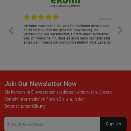
.07.2026
28.05.2026
nd
Ich habe zum ersten Mal aus Deutschland bestellt und
Die War
muss sagen, dass die gesamte Abwicklung, die
gut an
Verpackung, die Versandzeit, einfach alles "excelente"
ist sch
war. Ich wünsche mit, dass es auch beim nächsten Mal
so ist, dann werde ich noch oft bestellen! ¡Viva España!
Join Our Newsletter Now
Sie können Ihr Einverständnis jederzeit widerrufen. Unsere
Kontaktinformationen finden Sie u. a. in der
Datenschutzerklärung.