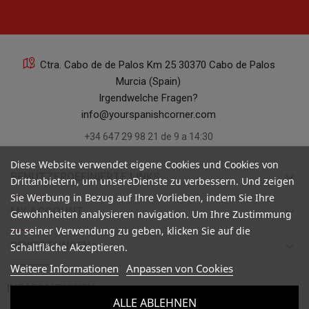
Ctra. Cabo de de Palos Km 25 30370 Cabo de Palos
Murcia (Spain)
Irgendwelche Fragen?
info@yourspanishcorner.com
+34 647 29 98 21 de 9 a 14:30
Diese Website verwendet eigene Cookies und Cookies von
keyboard_arrow_down
BENUTZERDEFINIERTE LINKS
Drittanbietern, um unsereDienste zu verbessern. Und zeigen
Sie Werbung in Bezug auf Ihre Vorlieben, indem Sie Ihre
keyboard_arrow_down
MY ACCOUNT
Gewohnheiten analysieren navigation. Um Ihre Zustimmung
zu seiner Verwendung zu geben, klicken Sie auf die
keyboard_arrow_down
BEWERTUNGEN
Schaltfläche Akzeptieren.
Weitere Informationen
Anpassen von Cookies

INFORMATIONEN
ALLE ABLEHNEN