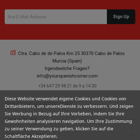
Ctra. Cabo de de Palos Km 25 30370 Cabo de Palos
Murcia (Spain)
Irgendwelche Fragen?
info@yourspanishcorner.com
+34 647 29 98 21 de 9 a 14:30
Diese Website verwendet eigene Cookies und Cookies von
keyboard_arrow_down
BENUTZERDEFINIERTE LINKS
Drittanbietern, um unsereDienste zu verbessern. Und zeigen
Sie Werbung in Bezug auf Ihre Vorlieben, indem Sie Ihre
keyboard_arrow_down
MY ACCOUNT
Gewohnheiten analysieren navigation. Um Ihre Zustimmung
zu seiner Verwendung zu geben, klicken Sie auf die
keyboard_arrow_down
BEWERTUNGEN
Schaltfläche Akzeptieren.