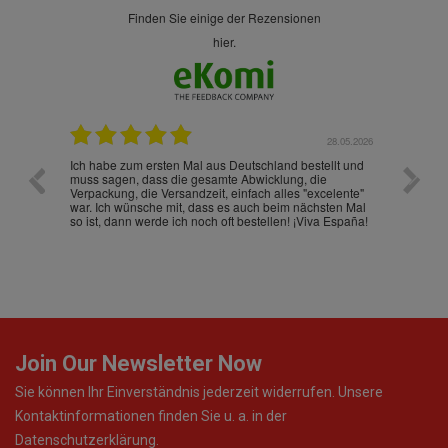
finden Sie einige der Rezensionen
hier.
.07.2026
28.05.2026
nd
Ich habe zum ersten Mal aus Deutschland bestellt und
Die War
muss sagen, dass die gesamte Abwicklung, die
gut an
Verpackung, die Versandzeit, einfach alles "excelente"
ist sch
war. Ich wünsche mit, dass es auch beim nächsten Mal
so ist, dann werde ich noch oft bestellen! ¡Viva España!
Join Our Newsletter Now
Sie können Ihr Einverständnis jederzeit widerrufen. Unsere
Kontaktinformationen finden Sie u. a. in der
Datenschutzerklärung.