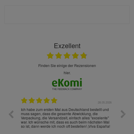
Exzellent
finden Sie einige der Rezensionen
hier.
.07.2026
28.05.2026
nd
Ich habe zum ersten Mal aus Deutschland bestellt und
Die War
muss sagen, dass die gesamte Abwicklung, die
gut an
Verpackung, die Versandzeit, einfach alles "excelente"
ist sch
war. Ich wünsche mit, dass es auch beim nächsten Mal
so ist, dann werde ich noch oft bestellen! ¡Viva España!