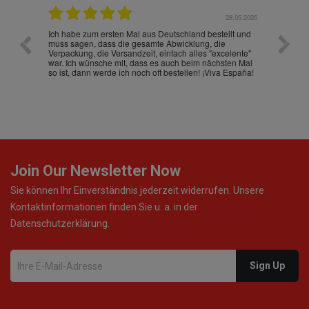
.07.2026
28.05.2026
nd
Ich habe zum ersten Mal aus Deutschland bestellt und
Die War
muss sagen, dass die gesamte Abwicklung, die
gut an
Verpackung, die Versandzeit, einfach alles "excelente"
ist sch
war. Ich wünsche mit, dass es auch beim nächsten Mal
so ist, dann werde ich noch oft bestellen! ¡Viva España!
Join Our Newsletter Now
Sie können Ihr Einverständnis jederzeit widerrufen. Unsere
Kontaktinformationen finden Sie u. a. in der
Datenschutzerklärung.