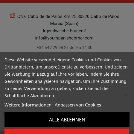
Ctra. Cabo de de Palos Km 25 30370 Cabo de Palos
Murcia (Spain)
Irgendwelche Fragen?
info@yourspanishcorner.com
+34 647 29 98 21 de 9 a 14:30
Diese Website verwendet eigene Cookies und Cookies von
keyboard_arrow_down
BENUTZERDEFINIERTE LINKS
Drittanbietern, um unsereDienste zu verbessern. Und zeigen
Sie Werbung in Bezug auf Ihre Vorlieben, indem Sie Ihre
keyboard_arrow_down
MY ACCOUNT
Gewohnheiten analysieren navigation. Um Ihre Zustimmung
zu seiner Verwendung zu geben, klicken Sie auf die
keyboard_arrow_down
BEWERTUNGEN
Schaltfläche Akzeptieren.
Weitere Informationen
Anpassen von Cookies

INFORMATIONEN
ALLE ABLEHNEN