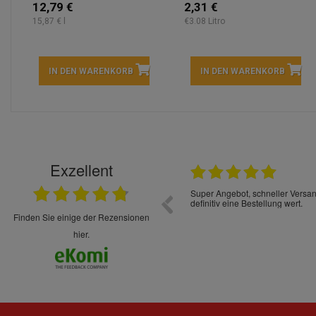
12,79 €
2,31 €
15,87 € l
€3.08 Litro
IN DEN WARENKORB
IN DEN WARENKORB
Exzellent
22.05.2026
immer sehr sorgsam verpackt. Alles kommt
Schnelle Lieferung Ware wie be
cht Spaß so einzukaufen. Die Abwicklung ist
verpackt.
uverlässig
finden Sie einige der Rezensionen
hier.