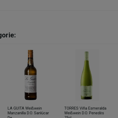
gorie:
LA GUITA Weißwein
TORRES Viña Esmeralda
Manzanilla D.O. Sanlúcar
Weißwein D.O. Penedès
De...
75cl.