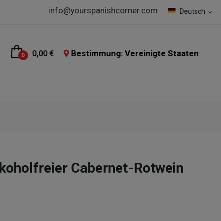
info@yourspanishcorner.com
Deutsch
expand_more
Bestimmung: Vereinigte Staaten
0,00 €
0
oholfreier Cabernet-Rotwein