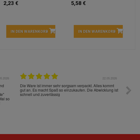
2,23 €
5,58 €
IN DEN WARENKORB
IN DEN WARENKORB
05.2026
15.05.2026
Die Waren sind schnell und im Guten Zustand geliefert
Preis s
worden!