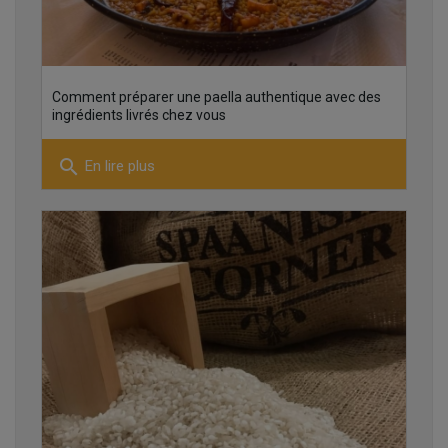
15
Comment préparer une paella authentique avec des
ingrédients livrés chez vous
search
En lire plus
23
22