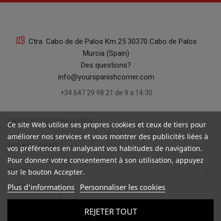
16
Ctra. Cabo de de Palos Km 25 30370 Cabo de Palos
Murcia (Spain)
Des questions?
info@yourspanishcorner.com
+34 647 29 98 21 de 9 a 14:30
16
keyboard_arrow_down
LIENS PERSONNALISÉS
Ce site Web utilise ses propres cookies et ceux de tiers pour
améliorer nos services et vous montrer des publicités liées à
keyboard_arrow_down
MY ACCOUNT
vos préférences en analysant vos habitudes de navigation.
Pour donner votre consentement à son utilisation, appuyez
keyboard_arrow_down
NOTES
sur le bouton Accepter.
Plus d'informations
Personnaliser les cookies
25

INFORMATIONS
REJETER TOUT