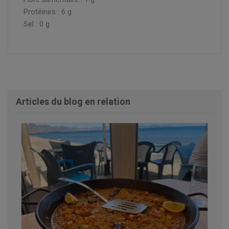
Protéines : 6 g
Sel : 0 g
Articles du blog en relation
24