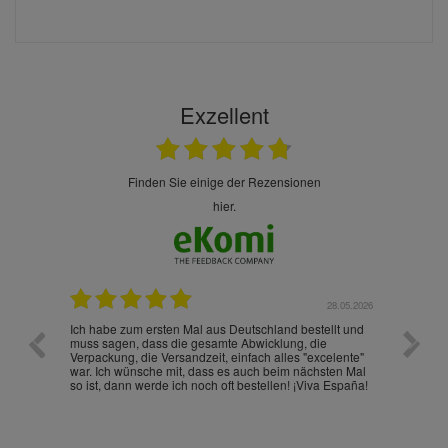
Exzellent
finden Sie einige der Rezensionen
hier.
.07.2026
28.05.2026
nd
Ich habe zum ersten Mal aus Deutschland bestellt und
Die War
muss sagen, dass die gesamte Abwicklung, die
gut an
Verpackung, die Versandzeit, einfach alles "excelente"
ist sch
war. Ich wünsche mit, dass es auch beim nächsten Mal
so ist, dann werde ich noch oft bestellen! ¡Viva España!