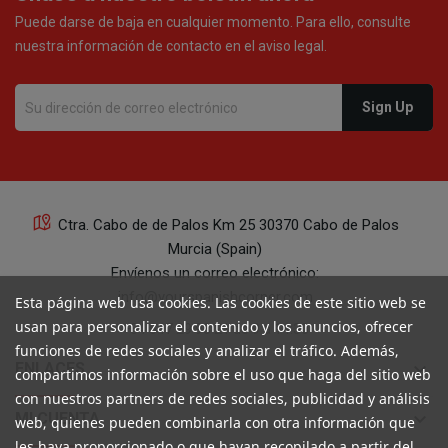
Puede darse de baja en cualquier momento. Para ello, consulte
nuestra información de contacto en el aviso legal.
Ctra. Cabo de de Palos Km 25 30370 Cabo de Palos
Murcia (Spain)
Envíenos un correo electrónico:
info@yourspanishcorner.com
Esta página web usa cookies. Las cookies de este sitio web se
usan para personalizar el contenido y los anuncios, ofrecer
+34 647 29 98 21 de 9 a 14:30
funciones de redes sociales y analizar el tráfico. Además,
keyboard_arrow_down
ENLACES
compartimos información sobre el uso que haga del sitio web
con nuestros partners de redes sociales, publicidad y análisis
keyboard_arrow_down
MI CUENTA
web, quienes pueden combinarla con otra información que
les haya proporcionado o que hayan recopilado a partir del