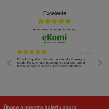
Excelente
Lea algunas de las opiniones aquí.
.05.2026
21.05.2026
Prodotti di qualità. Sito web user-friendly. Consegna
10/10
rapida. Prezzi onesti. Imballaggio eccellente. Ormai
faccio un ordine al mese e sono soddisfattissimo.
Únase a nuestro boletín ahora