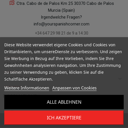
Ctra. Cabo de de Palos Km 25 30370 Cabo de Palos
Murcia (Spain)
Irgendwelche Fragen?
info@yourspanishcorner.com
+34 647 29 98 21 de 9 a 14:30
Diese Website verwendet eigene Cookies und Cookies von
keyboard_arrow_down
BENUTZERDEFINIERTE LINKS
Drittanbietern, um unsereDienste zu verbessern. Und zeigen
Sie Werbung in Bezug auf Ihre Vorlieben, indem Sie Ihre
keyboard_arrow_down
MY ACCOUNT
Gewohnheiten analysieren navigation. Um Ihre Zustimmung
zu seiner Verwendung zu geben, klicken Sie auf die
keyboard_arrow_down
BEWERTUNGEN
Schaltfläche Akzeptieren.
Weitere Informationen
Anpassen von Cookies

INFORMATIONEN
ALLE ABLEHNEN
ICH AKZEPTIERE
Copyright ©
Your Spanish Corner
. Todos los derechos reservados