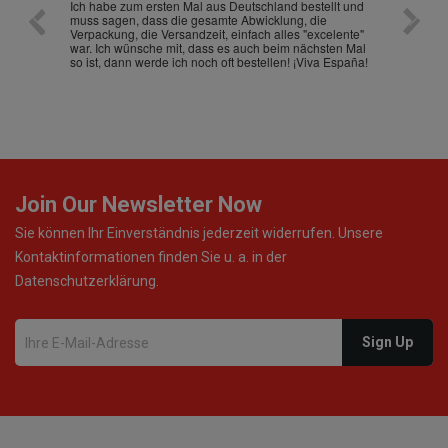
nd
Ich habe zum ersten Mal aus Deutschland bestellt und
Die War
muss sagen, dass die gesamte Abwicklung, die
gut an
Verpackung, die Versandzeit, einfach alles "excelente"
ist sch
war. Ich wünsche mit, dass es auch beim nächsten Mal
so ist, dann werde ich noch oft bestellen! ¡Viva España!
Join Our Newsletter Now
Sie können Ihr Einverständnis jederzeit widerrufen. Unsere
Kontaktinformationen finden Sie u. a. in der
Datenschutzerklärung.