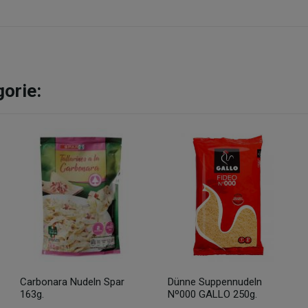
gorie:
Carbonara Nudeln Spar
Dünne Suppennudeln
163g.
Nº000 GALLO 250g.