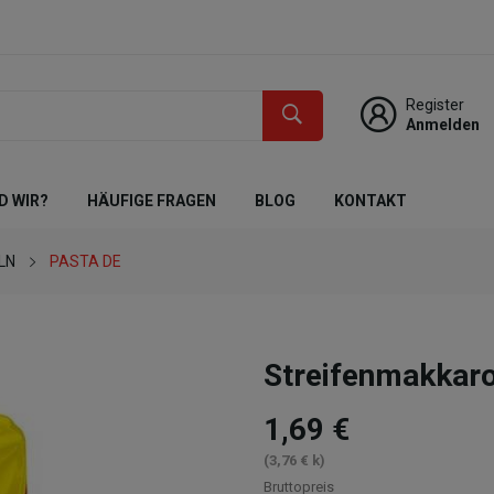
Register
Anmelden
D WIR?
HÄUFIGE FRAGEN
BLOG
KONTAKT
LN
PASTA DE
Streifenmakkar
1,69 €
(3,76 € k)
Bruttopreis