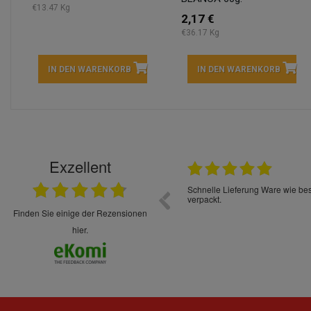
€13.47 Kg
2,17 €
€36.17 Kg
IN DEN WARENKORB
IN DEN WARENKORB
Exzellent
22.05.2026
immer sehr sorgsam verpackt. Alles kommt
Schnelle Lieferung Ware wie be
cht Spaß so einzukaufen. Die Abwicklung ist
verpackt.
uverlässig
finden Sie einige der Rezensionen
hier.