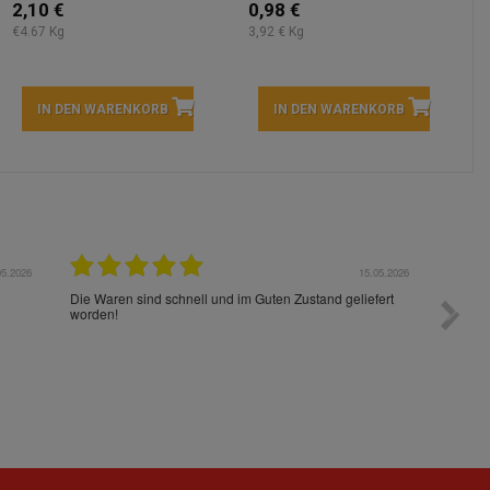
2,10 €
0,98 €
€4.67 Kg
3,92 € Kg
IN DEN WARENKORB
IN DEN WARENKORB
05.2026
15.05.2026
Die Waren sind schnell und im Guten Zustand geliefert
Preis s
worden!