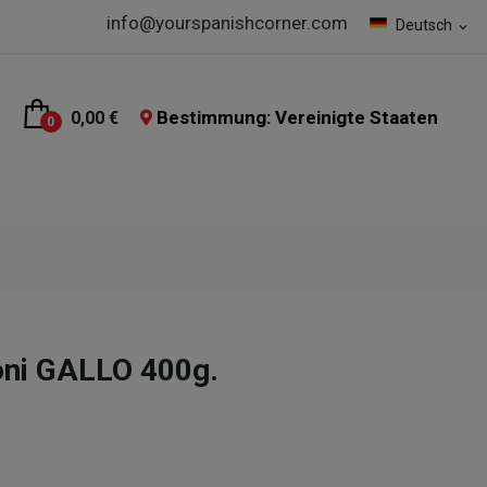
info@yourspanishcorner.com
Deutsch
expand_more
Bestimmung: Vereinigte Staaten
0,00 €
0
oni GALLO 400g.