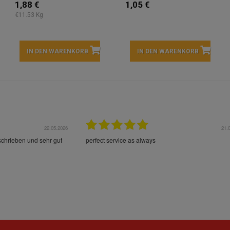
1,88 €
1,05 €
€11.53 Kg
IN DEN WARENKORB
IN DEN WARENKORB
22.05.2026
21.
schrieben und sehr gut
perfect service as always