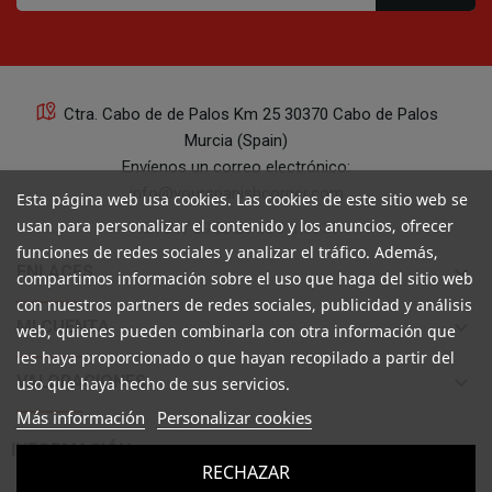
Ctra. Cabo de de Palos Km 25 30370 Cabo de Palos
Murcia (Spain)
Envíenos un correo electrónico:
info@yourspanishcorner.com
Esta página web usa cookies. Las cookies de este sitio web se
usan para personalizar el contenido y los anuncios, ofrecer
+34 647 29 98 21 de 9 a 14:30
funciones de redes sociales y analizar el tráfico. Además,
keyboard_arrow_down
ENLACES
compartimos información sobre el uso que haga del sitio web
con nuestros partners de redes sociales, publicidad y análisis
keyboard_arrow_down
MI CUENTA
web, quienes pueden combinarla con otra información que
les haya proporcionado o que hayan recopilado a partir del
keyboard_arrow_down
VALORACIONES
uso que haya hecho de sus servicios.
Más información
Personalizar cookies

INFORMACIÓN
RECHAZAR