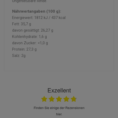
Ungenießbare Rinde.
Nährwertangaben (100 g):
Energiewert: 1812 kJ / 437 kcal
Fett: 35,7 g
davon gesättigt: 26,27 g
Kohlenhydrate: 1,6 g
davon Zucker: <1,0 g
Protein: 27,3 g
Salz: 2g
Exzellent
finden Sie einige der Rezensionen
hier.