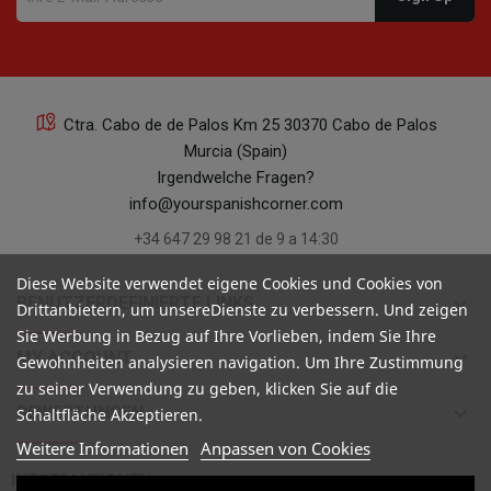
Ctra. Cabo de de Palos Km 25 30370 Cabo de Palos
Murcia (Spain)
Irgendwelche Fragen?
info@yourspanishcorner.com
+34 647 29 98 21 de 9 a 14:30
Diese Website verwendet eigene Cookies und Cookies von
keyboard_arrow_down
BENUTZERDEFINIERTE LINKS
Drittanbietern, um unsereDienste zu verbessern. Und zeigen
Sie Werbung in Bezug auf Ihre Vorlieben, indem Sie Ihre
keyboard_arrow_down
MY ACCOUNT
Gewohnheiten analysieren navigation. Um Ihre Zustimmung
zu seiner Verwendung zu geben, klicken Sie auf die
keyboard_arrow_down
BEWERTUNGEN
Schaltfläche Akzeptieren.
Weitere Informationen
Anpassen von Cookies

INFORMATIONEN