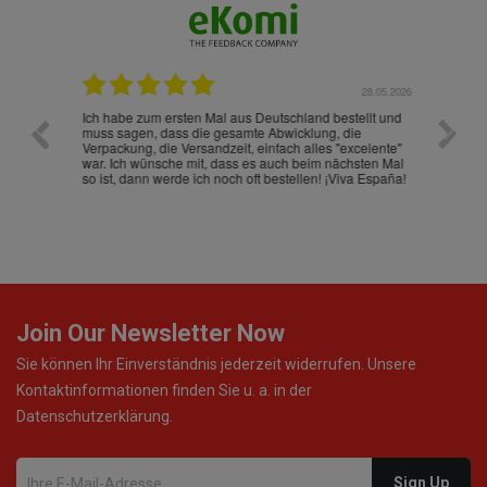
.07.2026
28.05.2026
nd
Ich habe zum ersten Mal aus Deutschland bestellt und
Die War
muss sagen, dass die gesamte Abwicklung, die
gut an
Verpackung, die Versandzeit, einfach alles "excelente"
ist sch
war. Ich wünsche mit, dass es auch beim nächsten Mal
so ist, dann werde ich noch oft bestellen! ¡Viva España!
Join Our Newsletter Now
Sie können Ihr Einverständnis jederzeit widerrufen. Unsere
Kontaktinformationen finden Sie u. a. in der
Datenschutzerklärung.