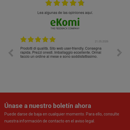
Lea algunas de las opiniones aquí.
.05.2026
21.05.2026
Prodotti di qualità. Sito web user-friendly. Consegna
10/10
rapida. Prezzi onesti. Imballaggio eccellente. Ormai
faccio un ordine al mese e sono soddisfattissimo.
Únase a nuestro boletín ahora
Puede darse de baja en cualquier momento. Para ello, consulte
nuestra información de contacto en el aviso legal.