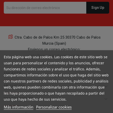
Ctra. Cabo de de Palos Km 25 30370 Cabo de Palos
Murcia (Spain)
Envíenos un correo electrónico:
info@yourspanishcorner.com
Esta página web usa cookies. Las cookies de este sitio web se
usan para personalizar el contenido y los anuncios, ofrecer
+34 647 29 98 21 de 9 a 14:30
funciones de redes sociales y analizar el tráfico. Además,
keyboard_arrow_down
ENLACES
compartimos información sobre el uso que haga del sitio web
con nuestros partners de redes sociales, publicidad y análisis
keyboard_arrow_down
MI CUENTA
web, quienes pueden combinarla con otra información que
les haya proporcionado o que hayan recopilado a partir del
keyboard_arrow_down
VALORACIONES
uso que haya hecho de sus servicios.
Más información
Personalizar cookies