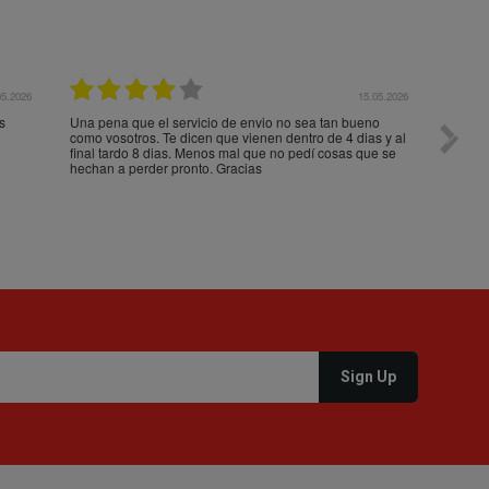
05.2026
15.05.2026
s
Una pena que el servicio de envio no sea tan bueno
Paquet
como vosotros. Te dicen que vienen dentro de 4 dias y al
impeca
final tardo 8 dias. Menos mal que no pedí cosas que se
hechan a perder pronto. Gracias