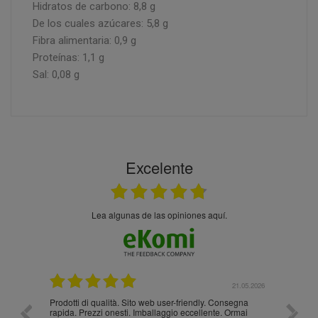
Hidratos de carbono: 8,8 g
De los cuales azúcares: 5,8 g
Fibra alimentaria: 0,9 g
Proteínas: 1,1 g
Sal: 0,08 g
Excelente
Lea algunas de las opiniones aquí.
.05.2026
21.05.2026
Prodotti di qualità. Sito web user-friendly. Consegna
10/10
rapida. Prezzi onesti. Imballaggio eccellente. Ormai