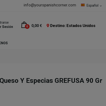
info@yourspanishcorner.com
Español
expand_more
trarse
Destino: Estados Unidos
0,00 €
ar Sesión
0
ENOS
, Queso Y Especias GREFUSA 90 Gr