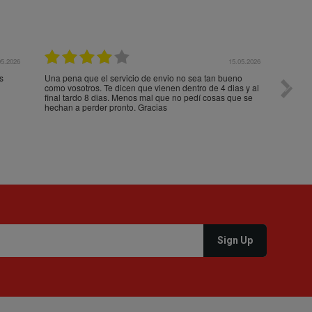
05.2026
15.05.2026
s
Una pena que el servicio de envio no sea tan bueno
Paquet
como vosotros. Te dicen que vienen dentro de 4 dias y al
impeca
final tardo 8 dias. Menos mal que no pedí cosas que se
hechan a perder pronto. Gracias