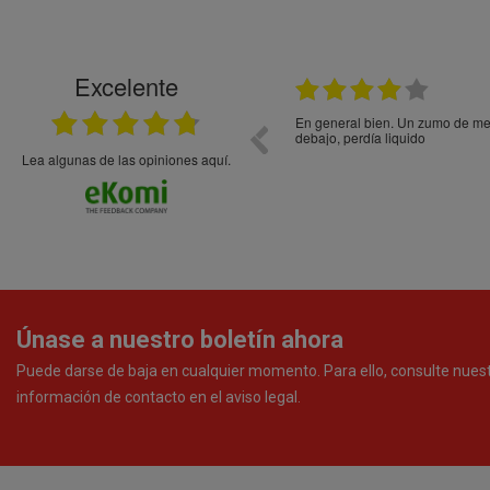
Excelente
21.05.2026
En general bien. Un zumo de mel
debajo, perdía liquido
Lea algunas de las opiniones aquí.
Únase a nuestro boletín ahora
Puede darse de baja en cualquier momento. Para ello, consulte nues
información de contacto en el aviso legal.