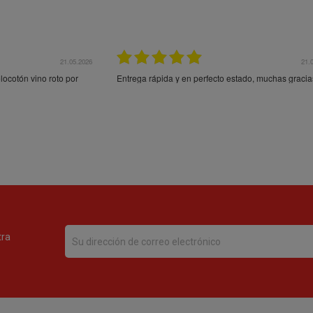
21.05.2026
21.
ocotón vino roto por
Entrega rápida y en perfecto estado, muchas gracia
tra