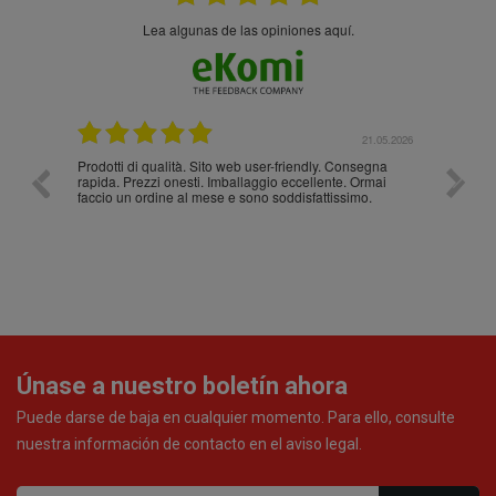
Lea algunas de las opiniones aquí.
.05.2026
21.05.2026
Prodotti di qualità. Sito web user-friendly. Consegna
10/10
rapida. Prezzi onesti. Imballaggio eccellente. Ormai
faccio un ordine al mese e sono soddisfattissimo.
Únase a nuestro boletín ahora
Puede darse de baja en cualquier momento. Para ello, consulte
nuestra información de contacto en el aviso legal.