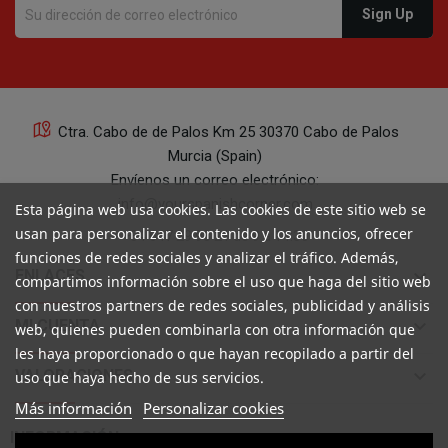
Ctra. Cabo de de Palos Km 25 30370 Cabo de Palos
Murcia (Spain)
Envíenos un correo electrónico:
info@yourspanishcorner.com
Esta página web usa cookies. Las cookies de este sitio web se
usan para personalizar el contenido y los anuncios, ofrecer
+34 647 29 98 21 de 9 a 14:30
funciones de redes sociales y analizar el tráfico. Además,
keyboard_arrow_down
ENLACES
compartimos información sobre el uso que haga del sitio web
con nuestros partners de redes sociales, publicidad y análisis
keyboard_arrow_down
MI CUENTA
web, quienes pueden combinarla con otra información que
les haya proporcionado o que hayan recopilado a partir del
keyboard_arrow_down
VALORACIONES
uso que haya hecho de sus servicios.
Más información
Personalizar cookies

INFORMACIÓN