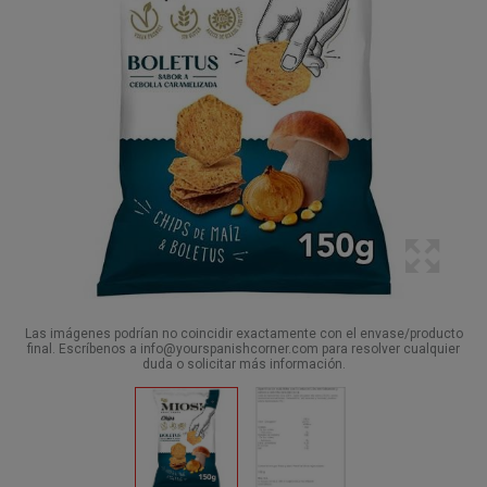
Las imágenes podrían no coincidir exactamente con el envase/producto
final. Escríbenos a info@yourspanishcorner.com para resolver cualquier
duda o solicitar más información.