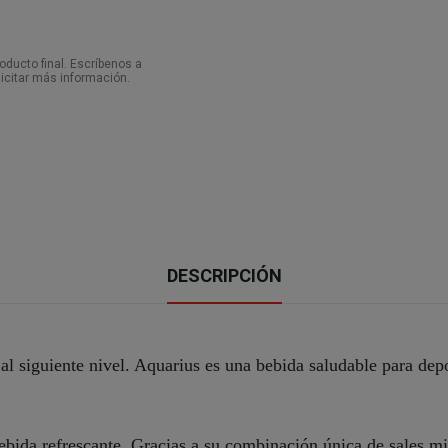
ducto final. Escríbenos a
icitar más información.
DESCRIPCIÓN
al siguiente nivel. Aquarius es una bebida saludable para depo
ida refrescante. Gracias a su combinación única de sales min