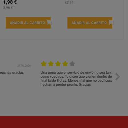
1,98 €
€3.91 l
3,96 € l
AÑADIR AL CARRITO
AÑADIR AL CARRITO
05.2026
15.05.2026
s
Una pena que el servicio de envio no sea tan bueno
Paquet
como vosotros. Te dicen que vienen dentro de 4 dias y al
impeca
final tardo 8 dias. Menos mal que no pedí cosas que se
hechan a perder pronto. Gracias