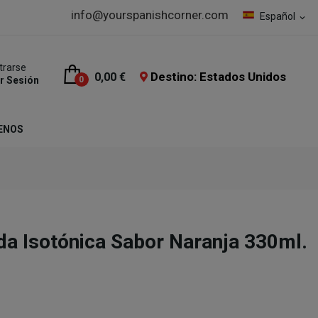
info@yourspanishcorner.com
Español
expand_more
trarse
Destino: Estados Unidos
0,00 €
ar Sesión
0
ENOS
a Isotónica Sabor Naranja 330ml.