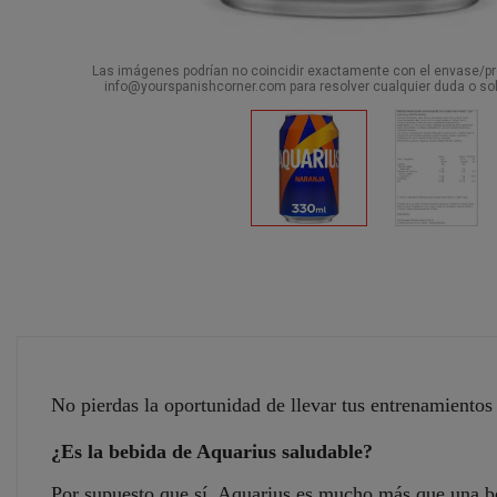
Las imágenes podrían no coincidir exactamente con el envase/pro
info@yourspanishcorner.com para resolver cualquier duda o sol
No pierdas la oportunidad de llevar tus entrenamientos 
¿Es la bebida de Aquarius saludable?
Por supuesto que sí, Aquarius es mucho más que una beb