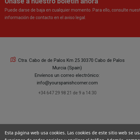
Únase a nuestro boletín ahora
Puede darse de baja en cualquier momento. Para ello, consulte nues
información de contacto en el aviso legal.
Ctra. Cabo de de Palos Km 25 30370 Cabo de Palos
Murcia (Spain)
Envíenos un correo electrónico:
info@yourspanishcorner.com
+34 647 29 98 21 de 9 a 14:30
Esta página web usa cookies. Las cookies de este sitio web se us