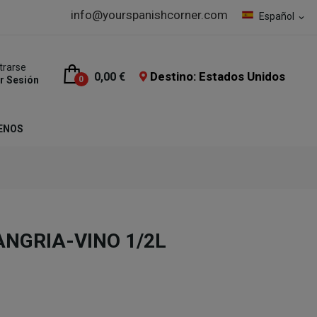
info@yourspanishcorner.com
Español
expand_more
trarse
Destino: Estados Unidos
0,00 €
ar Sesión
0
ENOS
NGRIA-VINO 1/2L