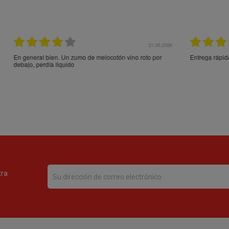
21.05.2026
21.
ocotón vino roto por
Entrega rápida y en perfecto estado, muchas gracia
tra