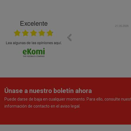
Excelente
21.05.2026
En general bien. Un zumo de mel
debajo, perdía liquido
Lea algunas de las opiniones aquí.
Únase a nuestro boletín ahora
Puede darse de baja en cualquier momento. Para ello, consulte nues
información de contacto en el aviso legal.