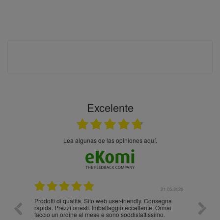
Excelente
Lea algunas de las opiniones aquí.
.05.2026
21.05.2026
Prodotti di qualità. Sito web user-friendly. Consegna
10/10
rapida. Prezzi onesti. Imballaggio eccellente. Ormai
faccio un ordine al mese e sono soddisfattissimo.