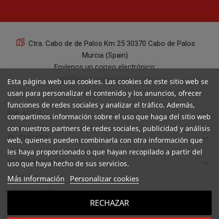
Ctra. Cabo de de Palos Km 25 30370 Cabo de Palos
Murcia (Spain)
Envíenos un correo electrónico:
info@yourspanishcorner.com
Esta página web usa cookies. Las cookies de este sitio web se
usan para personalizar el contenido y los anuncios, ofrecer
+34 647 29 98 21 de 9 a 14:30
funciones de redes sociales y analizar el tráfico. Además,
keyboard_arrow_down
ENLACES
compartimos información sobre el uso que haga del sitio web
con nuestros partners de redes sociales, publicidad y análisis
keyboard_arrow_down
MI CUENTA
web, quienes pueden combinarla con otra información que
les haya proporcionado o que hayan recopilado a partir del
keyboard_arrow_down
VALORACIONES
uso que haya hecho de sus servicios.
Más información
Personalizar cookies

INFORMACIÓN
RECHAZAR