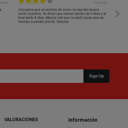
05.2026
15.05.2026
s
Una pena que el servicio de envio no sea tan bueno
Paquet
como vosotros. Te dicen que vienen dentro de 4 dias y al
impeca
final tardo 8 dias. Menos mal que no pedí cosas que se
hechan a perder pronto. Gracias
VALORACIONES
Información