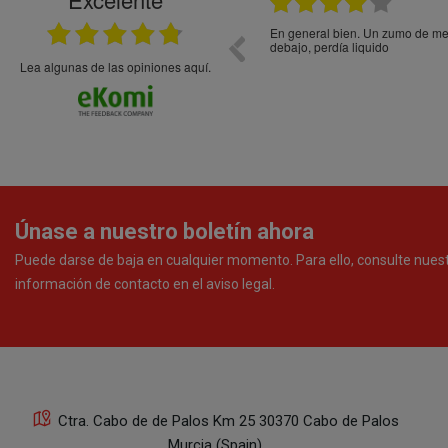
21.05.2026
En general bien. Un zumo de mel
debajo, perdía liquido
Lea algunas de las opiniones aquí.
Únase a nuestro boletín ahora
Puede darse de baja en cualquier momento. Para ello, consulte nues
información de contacto en el aviso legal.
Ctra. Cabo de de Palos Km 25 30370 Cabo de Palos
Murcia (Spain)