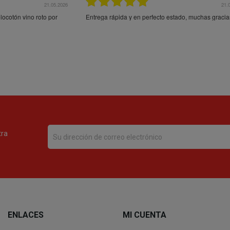
21.05.2026
21.
ocotón vino roto por
Entrega rápida y en perfecto estado, muchas gracia
tra
ENLACES
MI CUENTA