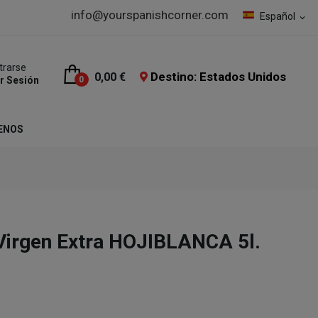
info@yourspanishcorner.com
Español
expand_more
trarse
Destino: Estados Unidos
0,00 €
ar Sesión
0
ENOS
 Virgen Extra HOJIBLANCA 5l.