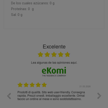
De los cuales azúcares: 0 g
Proteínas: 0 g
Sal: 0 g
Excelente
Lea algunas de las opiniones aquí.
.05.2026
21.05.2026
Prodotti di qualità. Sito web user-friendly. Consegna
10/10
rapida. Prezzi onesti. Imballaggio eccellente. Ormai
faccio un ordine al mese e sono soddisfattissimo.