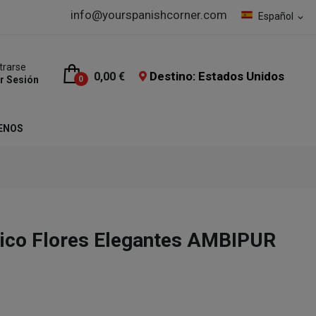
info@yourspanishcorner.com
Español
expand_more
trarse
Destino: Estados Unidos
0,00 €
ar Sesión
0
ENOS
rico Flores Elegantes AMBIPUR