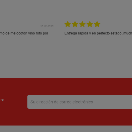
21.05.2026
21.
ocotón vino roto por
Entrega rápida y en perfecto estado, muchas gracia
tra