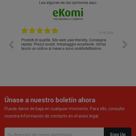
Lea algunas de las opiniones aquí.
.05.2026
21.05.2026
Prodotti di qualità. Sito web user-friendly. Consegna
10/10
rapida. Prezzi onesti. Imballaggio eccellente. Ormai
faccio un ordine al mese e sono soddisfattissimo.
Únase a nuestro boletín ahora
Puede darse de baja en cualquier momento. Para ello, consulte
nuestra información de contacto en el aviso legal.