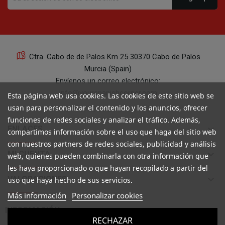
Ctra. Cabo de de Palos Km 25 30370 Cabo de Palos
Murcia (Spain)
Envíenos un correo electrónico:
info@yourspanishcorner.com
Esta página web usa cookies. Las cookies de este sitio web se
usan para personalizar el contenido y los anuncios, ofrecer
+34 647 29 98 21 de 9 a 14:30
funciones de redes sociales y analizar el tráfico. Además,
keyboard_arrow_down
ENLACES
compartimos información sobre el uso que haga del sitio web
con nuestros partners de redes sociales, publicidad y análisis
keyboard_arrow_down
MI CUENTA
web, quienes pueden combinarla con otra información que
les haya proporcionado o que hayan recopilado a partir del
keyboard_arrow_down
VALORACIONES
uso que haya hecho de sus servicios.
Más información
Personalizar cookies

INFORMACIÓN
RECHAZAR